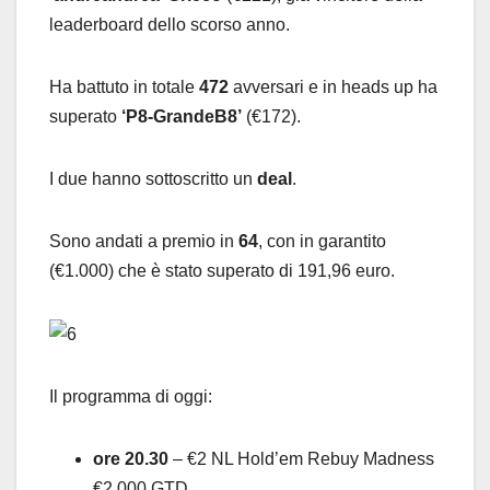
leaderboard dello scorso anno.
Ha battuto in totale
472
avversari e in heads up ha
superato
‘P8-GrandeB8’
(€172).
I due hanno sottoscritto un
deal
.
Sono andati a premio in
64
, con in garantito
(€1.000) che è stato superato di 191,96 euro.
Il programma di oggi:
ore 20.30
– €2 NL Hold’em Rebuy Madness
€2.000 GTD