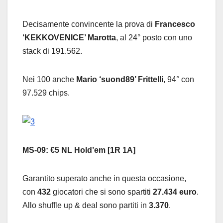
Decisamente convincente la prova di
Francesco
‘KEKKOVENICE’ Marotta
, al 24° posto con uno
stack di 191.562.
Nei 100 anche
Mario ‘suond89’ Frittelli
, 94° con
97.529 chips.
MS-09: €5 NL Hold’em [1R 1A]
Garantito superato anche in questa occasione,
con
432
giocatori che si sono spartiti
27.434 euro
.
Allo shuffle up & deal sono partiti in
3.370
.