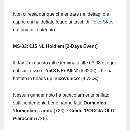
Non ci resta dunque che entrare nel dettaglio e
capire chi ha dettato legge ai tavoli di
PokerStars
dal buy-in contenuto.
MS-03: €15 NL Hold’em [2-Days Event]
Il day 2 di questo mtt è terminato alle 03.08 di oggi
col successo di
‘mOOvEsAlliN’
(6.320€), che ha
battuto in heads up
‘nicovsnico’
(4.720€).
Nessun grinder noto ha particolarmente brillato,
sufficientemente bene hanno fatto
Domenico
‘domenlan’ Lando
(72€) e
Guido ‘POGGIAIOLO’
Pieraccini
(72€).