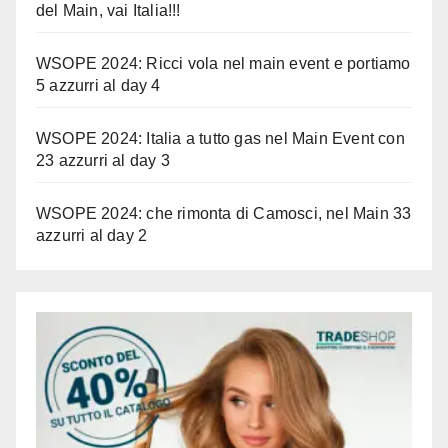
del Main, vai Italia!!!
WSOPE 2024: Ricci vola nel main event e portiamo
5 azzurri al day 4
WSOPE 2024: Italia a tutto gas nel Main Event con
23 azzurri al day 3
WSOPE 2024: che rimonta di Camosci, nel Main 33
azzurri al day 2