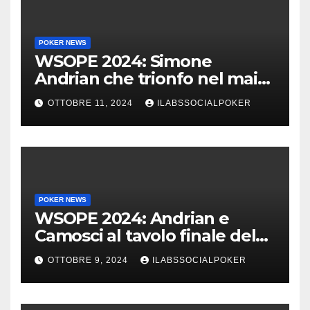
POKER NEWS
WSOPE 2024: Simone
Andrian che trionfo nel main
event al King’s
OTTOBRE 11, 2024
ILABSSOCIALPOKER
POKER NEWS
WSOPE 2024: Andrian e
Camosci al tavolo finale del
Main, vai Italia!!!
OTTOBRE 9, 2024
ILABSSOCIALPOKER