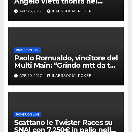
Angelo Vietti trionfa nel
Super Sunday di People’s
APR 25, 2017
ILABSSOCIALPOKER
Poker
POKER ON LINE
Paolo Romualdo, vincitore del
Multi Main: “Grindo mtt da tre
anni ed è ancora profittevole”
APR 19, 2017
ILABSSOCIALPOKER
POKER ON LINE
Scattano le Twister Races su
SNAI con 7.250€ in palio nelle