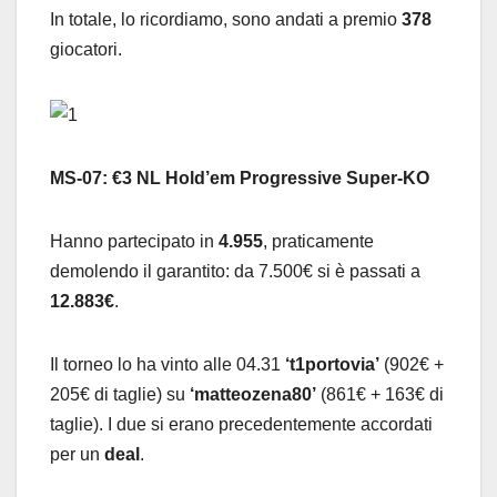
In totale, lo ricordiamo, sono andati a premio
378
giocatori.
MS-07: €3 NL Hold’em Progressive Super-KO
Hanno partecipato in
4.955
, praticamente
demolendo il garantito: da 7.500€ si è passati a
12.883€
.
Il torneo lo ha vinto alle 04.31
‘t1portovia’
(902€ +
205€ di taglie) su
‘matteozena80’
(861€ + 163€ di
taglie). I due si erano precedentemente accordati
per un
deal
.