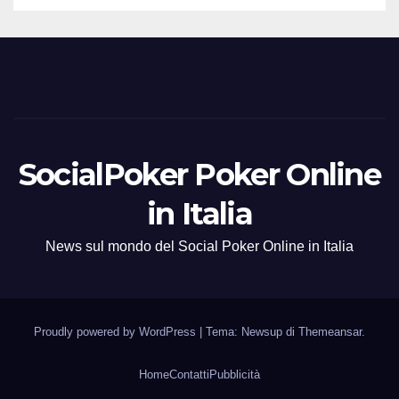
SocialPoker Poker Online
in Italia
News sul mondo del Social Poker Online in Italia
Proudly powered by WordPress
|
Tema: Newsup di
Themeansar
.
Home
Contatti
Pubblicità