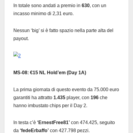
In totale sono andati a premio in
630
, con un
incasso minimo di 2,31 euro.
Nessun ‘big’ si è fatto spazio nella parte alta del
payout.
MS-08: €15 NL Hold’em (Day 1A)
La prima giornata di questo evento da 75.000 euro
garantiti ha attratto
1.435
player, con
196
che
hanno imbustato chips per il Day 2.
In testa c’è
‘ErnestFree81’
con 474.425, seguito
da
‘fedeErbaffo’
con 427.798 pezzi.