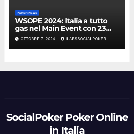
POKER NEWS
WSOPE 2024: Italia a tutto
gas nel Main Event con 23
azzurri al day 3
OTTOBRE 7, 2024
ILABSSOCIALPOKER
SocialPoker Poker Online
in Italia