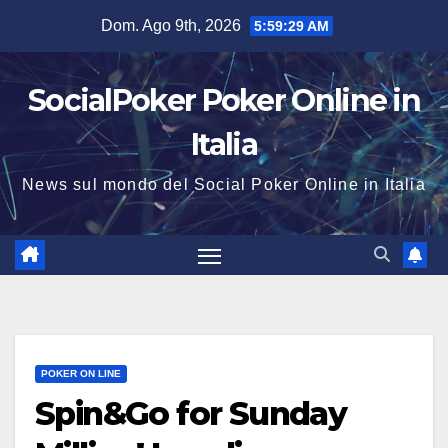
Salta
Dom. Ago 9th, 2026
5:59:30 AM
al
contenuto
SocialPoker Poker Online in
Italia
News sul mondo del Social Poker Online in Italia
POKER ON LINE
Spin&Go for Sunday