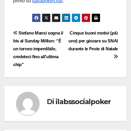
primo su
Italiapokerclub
.
Navigazione
Stefano Mansi sogna il
Cinque buoni motivi (più
bis al Sunday Million: “È
uno) per giocare su SNAI
articoli
un torneo imperdibile,
durante le Feste di Natale
credeteci fino all’ultima
chip”
Di
ilabssocialpoker