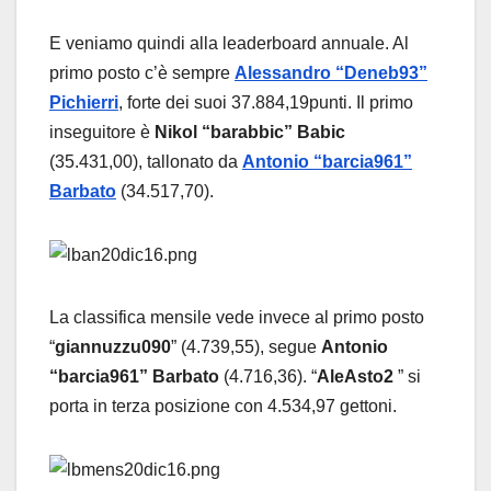
E veniamo quindi alla leaderboard annuale. Al
primo posto c’è sempre
Alessandro “Deneb93”
Pichierri
, forte dei suoi 37.884,19punti. Il primo
inseguitore è
Nikol “barabbic” Babic
(35.431,00), tallonato da
Antonio “barcia961”
Barbato
(34.517,70).
La classifica mensile vede invece al primo posto
“
giannuzzu090
” (4.739,55), segue
Antonio
“barcia961” Barbato
(4.716,36). “
AleAsto2
” si
porta in terza posizione con 4.534,97 gettoni.