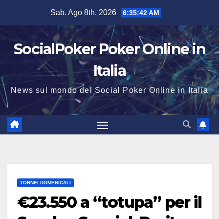
Salta
Sab. Ago 8th, 2026
6:35:43 AM
al
contenuto
SocialPoker Poker Online in
Italia
News sul mondo del Social Poker Online in Italia
TORNEI DOMENICALI
€23.550 a “totupa” per il