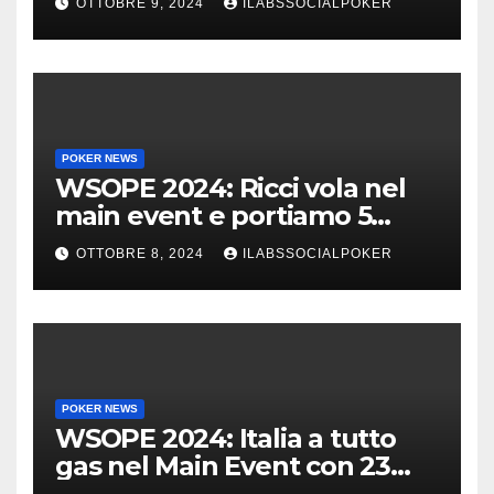
OTTOBRE 9, 2024
ILABSSOCIALPOKER
POKER NEWS
WSOPE 2024: Ricci vola nel
main event e portiamo 5
azzurri al day 4
OTTOBRE 8, 2024
ILABSSOCIALPOKER
POKER NEWS
WSOPE 2024: Italia a tutto
gas nel Main Event con 23
azzurri al day 3