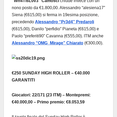
“Wh4TisL0v3” Camosci
chiude invece con un
nono posto da €1.800,00. Alessandro “alesiena17”
Siena (€615,00) si ferma in 19esima posizione,
precedendo
Alessandro “Pr3d4” Predaroli
(€615,00), Danilo “perfidio” Pianeta (€615,00) e
Paolo “preferiti90” Cavanna (€555,00). ITM anche
Alessandro “OMG_Mirage” Chiarato
(€300,00).
€250 SUNDAY HIGH ROLLER – €40.000
GARANTITI
Giocatori: 22/171 (23 ITM) – Montepremi:
€40.000,00 – Primo premio: €8.053,59
Il tavolo finale del Sunday High Roller è