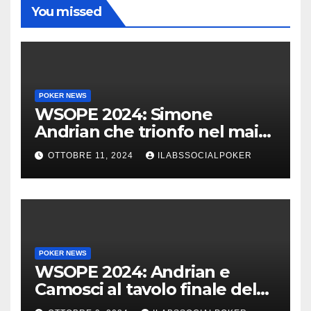
You missed
POKER NEWS
WSOPE 2024: Simone
Andrian che trionfo nel main
event al King’s
OTTOBRE 11, 2024
ILABSSOCIALPOKER
POKER NEWS
WSOPE 2024: Andrian e
Camosci al tavolo finale del
Main, vai Italia!!!