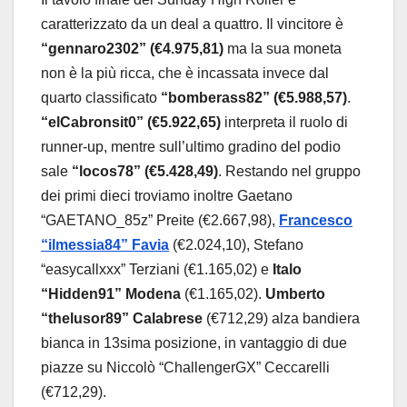
caratterizzato da un deal a quattro. Il vincitore è
“gennaro2302” (€4.975,81)
ma la sua moneta
non è la più ricca, che è incassata invece dal
quarto classificato
“bomberass82” (€5.988,57)
.
“elCabronsit0” (€5.922,65)
interpreta il ruolo di
runner-up, mentre sull’ultimo gradino del podio
sale
“locos78” (€5.428,49)
. Restando nel gruppo
dei primi dieci troviamo inoltre Gaetano
“GAETANO_85z” Preite (€2.667,98),
Francesco
“ilmessia84” Favia
(€2.024,10), Stefano
“easycallxxx” Terziani (€1.165,02) e
Italo
“Hidden91” Modena
(€1.165,02).
Umberto
“thelusor89” Calabrese
(€712,29) alza bandiera
bianca in 13sima posizione, in vantaggio di due
piazze su Niccolò “ChallengerGX” Ceccarelli
(€712,29).