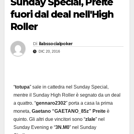
Sunday Special, Preite
fuori dal deal nell'High
Roller
Di
ilabssocialpoker
DIC 20, 2016
“
totupa
” sale in cattedra nel Sunday Special,
mentre il Sunday High Roller è segnato da un deal
a quattro. “
gennaro2302
” porta a casa la prima
moneta,
Gaetano “GAETANO_85z” Preite
è
quinto. Gli altri due vincitori sono “
zlale
” nel
Sunday Evening e “
3N.M0
” nel Sunday