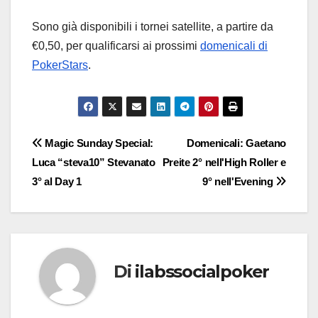
Sono già disponibili i tornei satellite, a partire da
€0,50, per qualificarsi ai prossimi
domenicali di
PokerStars
.
Navigazione
Magic Sunday Special:
Domenicali: Gaetano
Luca “steva10” Stevanato
Preite 2° nell'High Roller e
articoli
3° al Day 1
9° nell'Evening
Di
ilabssocialpoker