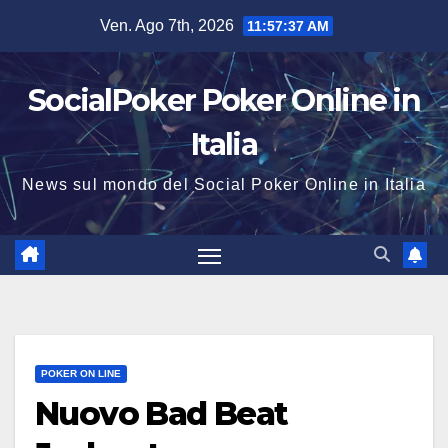
Salta
Ven. Ago 7th, 2026
11:57:38 AM
al
contenuto
SocialPoker Poker Online in
Italia
News sul mondo del Social Poker Online in Italia
POKER ON LINE
Nuovo Bad Beat