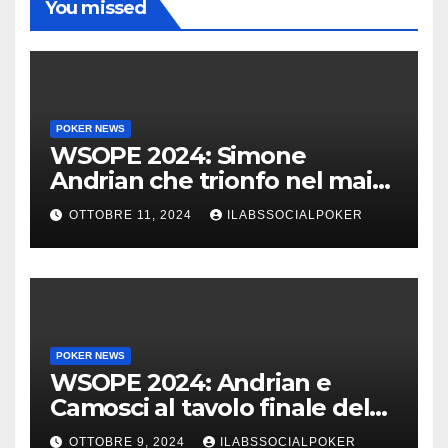
You missed
POKER NEWS
WSOPE 2024: Simone
Andrian che trionfo nel main
event al King’s
OTTOBRE 11, 2024
ILABSSOCIALPOKER
POKER NEWS
WSOPE 2024: Andrian e
Camosci al tavolo finale del
Main, vai Italia!!!
OTTOBRE 9, 2024
ILABSSOCIALPOKER