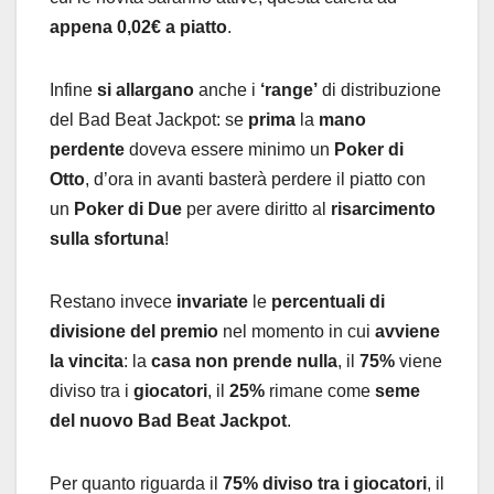
appena 0,02€ a piatto
.
Infine
si allargano
anche i
‘range’
di distribuzione
del Bad Beat Jackpot: se
prima
la
mano
perdente
doveva essere minimo un
Poker di
Otto
, d’ora in avanti basterà perdere il piatto con
un
Poker di Due
per avere diritto al
risarcimento
sulla sfortuna
!
Restano invece
invariate
le
percentuali di
divisione del premio
nel momento in cui
avviene
la vincita
: la
casa non prende nulla
, il
75%
viene
diviso tra i
giocatori
, il
25%
rimane come
seme
del nuovo Bad Beat Jackpot
.
Per quanto riguarda il
75% diviso tra i giocatori
, il