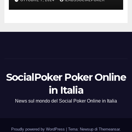
OTTOBRE 7, 2024
ILABSSOCIALPOKER
SocialPoker Poker Online
in Italia
News sul mondo del Social Poker Online in Italia
Proudly powered by WordPress
|
Tema: Newsup di
Themeansar
.