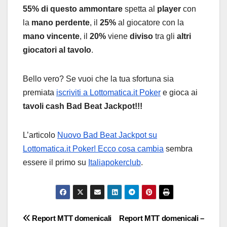
55% di questo ammontare
spetta al
player
con
la
mano perdente
, il
25%
al giocatore con la
mano vincente
, il
20%
viene
diviso
tra gli
altri
giocatori al tavolo
.
Bello vero? Se vuoi che la tua sfortuna sia
premiata
iscriviti a Lottomatica.it Poker
e gioca ai
tavoli cash Bad Beat Jackpot!!!
L’articolo
Nuovo Bad Beat Jackpot su
Lottomatica.it Poker! Ecco cosa cambia
sembra
essere il primo su
Italiapokerclub
.
Navigazione
Report MTT domenicali
Report MTT domenicali –