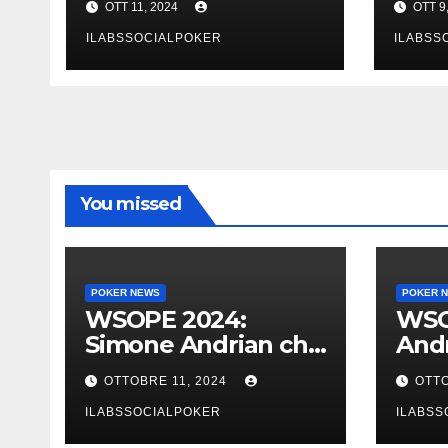
OTT 11, 2024
OTT 9
event al King’s
Main,
ILABSSOCIALPOKER
ILABSS
You missed
POKER NEWS
POKER 
WSOPE 2024:
WSO
Simone Andrian che
Andr
trionfo nel main
al t
OTTOBRE 11, 2024
OTTO
event al King’s
Main,
ILABSSOCIALPOKER
ILABSS