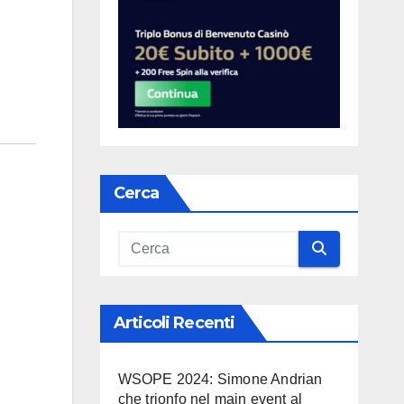
Cerca
Articoli Recenti
WSOPE 2024: Simone Andrian
che trionfo nel main event al