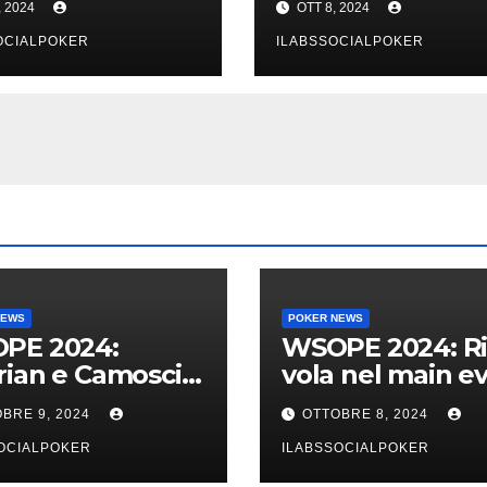
, 2024
OTT 8, 2024
 vai Italia!!!
al day 4
OCIALPOKER
ILABSSOCIALPOKER
NEWS
POKER NEWS
PE 2024:
WSOPE 2024: Ri
ian e Camosci
vola nel main e
avolo finale del
e portiamo 5 azz
BRE 9, 2024
OTTOBRE 8, 2024
 vai Italia!!!
al day 4
OCIALPOKER
ILABSSOCIALPOKER