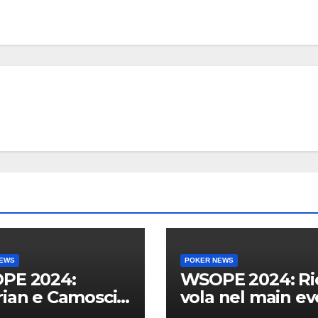
NEWS
POKER NEWS
PE 2024:
WSOPE 2024: Ri
ian e Camosci
vola nel main ev
volo finale del
e portiamo 5 azz