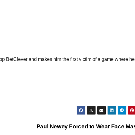
pp BetClever and makes him the first victim of a game where h
Paul Newey Forced to Wear Face M