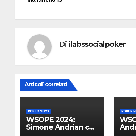
articoli
Di
ilabssocialpoker
Articoli correlati
POKER NEWS
POKER 
WSOPE 2024:
WSO
Simone Andrian che
Andr
trionfo nel main
al ta