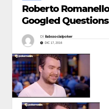
Roberto Romanello
Googled Questions
Di
ilabssocialpoker
DIC 17, 2016