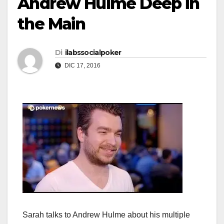
Andrew Hulme Deep in
the Main
Di
ilabssocialpoker
DIC 17, 2016
Sarah talks to Andrew Hulme about his multiple