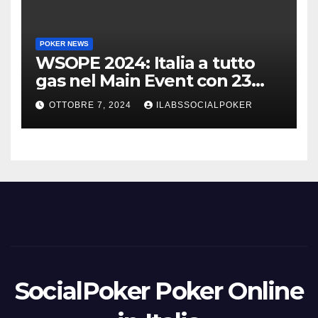
POKER NEWS
WSOPE 2024: Italia a tutto
gas nel Main Event con 23
azzurri al day 3
OTTOBRE 7, 2024
ILABSSOCIALPOKER
SocialPoker Poker Online