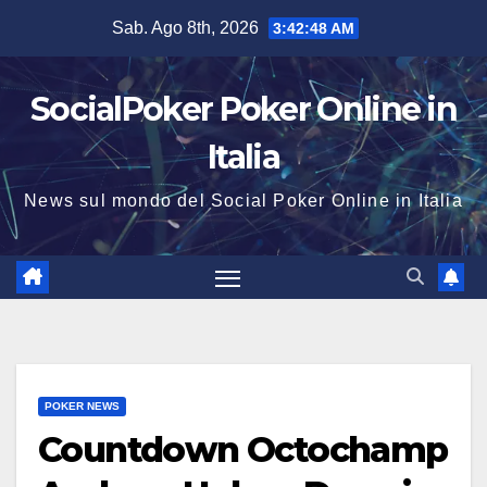
Salta
Sab. Ago 8th, 2026
3:42:49 AM
al
contenuto
SocialPoker Poker Online in
Italia
News sul mondo del Social Poker Online in Italia
POKER NEWS
Countdown Octochamp