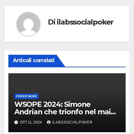
Di
ilabssocialpoker
Articoli correlati
POKER NEWS
WSOPE 2024: Simone
Andrian che trionfo nel main
event al King’s
OTT 11, 2024
ILABSSOCIALPOKER