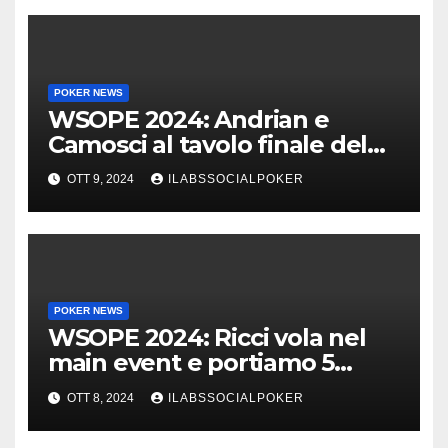
POKER NEWS
WSOPE 2024: Andrian e
Camosci al tavolo finale del
Main, vai Italia!!!
OTT 9, 2024
ILABSSOCIALPOKER
POKER NEWS
WSOPE 2024: Ricci vola nel
main event e portiamo 5
azzurri al day 4
OTT 8, 2024
ILABSSOCIALPOKER