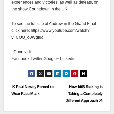
experiences and victories, as well as defeats, on
the show Countdown in the UK.
To see the full clip of Andrew in the Grand Final
click here: https://www.youtube.com/watch?
v=COQ_o0WgI8c
Condividi:
Facebook Twitter Google+ Linkedin
Navigazione
Paul Newey Forced to
How bitB Staking is
Wear Face Mask
Taking a Completely
articoli
Different Approach