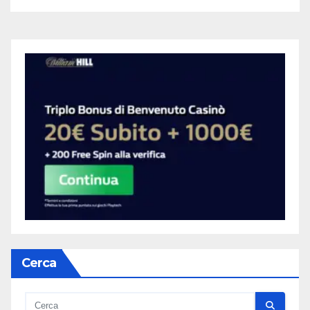
Cerca