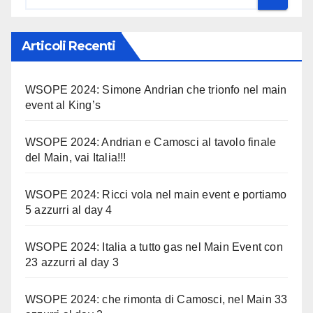
Articoli Recenti
WSOPE 2024: Simone Andrian che trionfo nel main
event al King’s
WSOPE 2024: Andrian e Camosci al tavolo finale
del Main, vai Italia!!!
WSOPE 2024: Ricci vola nel main event e portiamo
5 azzurri al day 4
WSOPE 2024: Italia a tutto gas nel Main Event con
23 azzurri al day 3
WSOPE 2024: che rimonta di Camosci, nel Main 33