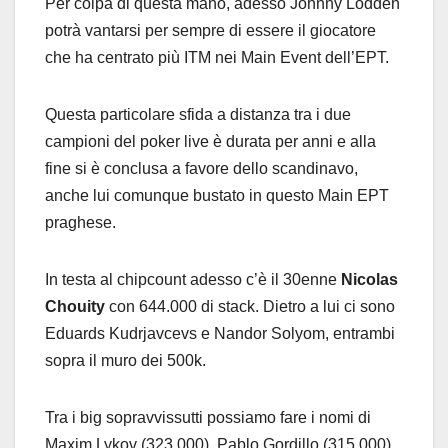
Per colpa di questa mano, adesso Johnny Lodden
potrà vantarsi per sempre di essere il giocatore
che ha centrato più ITM nei Main Event dell’EPT.
Questa particolare sfida a distanza tra i due
campioni del poker live è durata per anni e alla
fine si è conclusa a favore dello scandinavo,
anche lui comunque bustato in questo Main EPT
praghese.
In testa al chipcount adesso c’è il 30enne
Nicolas
Chouity
con 644.000 di stack. Dietro a lui ci sono
Eduards Kudrjavcevs e Nandor Solyom, entrambi
sopra il muro dei 500k.
Tra i big sopravvissutti possiamo fare i nomi di
Maxim Lykov (323.000), Pablo Gordillo (315.000),