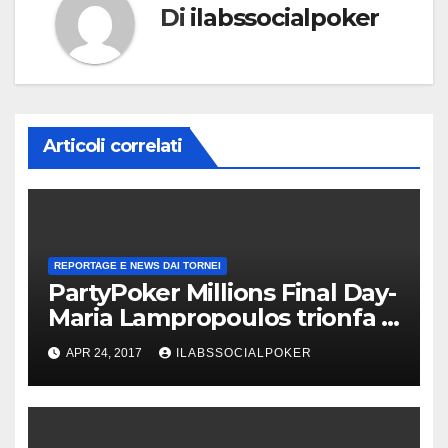
Di
ilabssocialpoker
Articoli correlati
REPORTAGE E NEWS DAI TORNEI
PartyPoker Millions Final Day-
Maria Lampropoulos trionfa a
Nottingham senza alcun deal!
APR 24, 2017
ILABSSOCIALPOKER