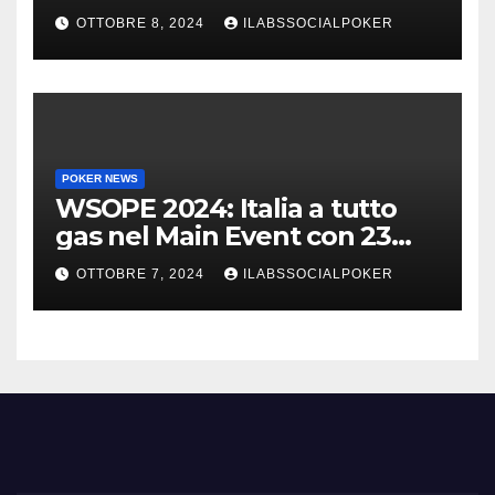
azzurri al day 4
OTTOBRE 8, 2024
ILABSSOCIALPOKER
POKER NEWS
WSOPE 2024: Italia a tutto
gas nel Main Event con 23
azzurri al day 3
OTTOBRE 7, 2024
ILABSSOCIALPOKER