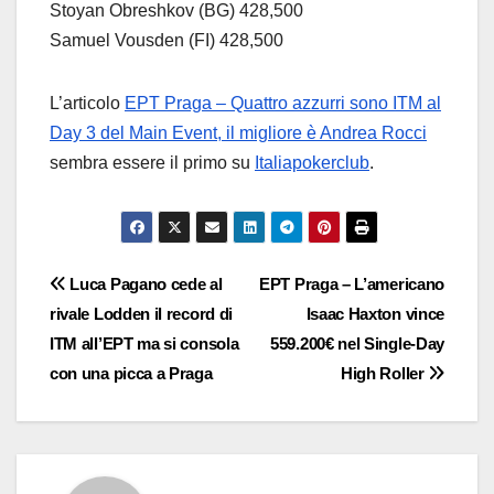
Stoyan Obreshkov (BG) 428,500
Samuel Vousden (FI) 428,500
L’articolo
EPT Praga – Quattro azzurri sono ITM al
Day 3 del Main Event, il migliore è Andrea Rocci
sembra essere il primo su
Italiapokerclub
.
Navigazione
Luca Pagano cede al
EPT Praga – L’americano
rivale Lodden il record di
Isaac Haxton vince
articoli
ITM all’EPT ma si consola
559.200€ nel Single-Day
con una picca a Praga
High Roller