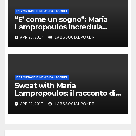
REPORTAGE E NEWS DAI TORNEI
“E’ come un sogno”: Maria
Lampropoulos incredula
dopo la vittoria al PartyPoker
APR 23, 2017
ILABSSOCIALPOKER
Millions!
REPORTAGE E NEWS DAI TORNEI
Sweat with Maria
Lampropoulos: il racconto di
Ivan Luca che raila la ragazza
APR 23, 2017
ILABSSOCIALPOKER
al final table del Millions!