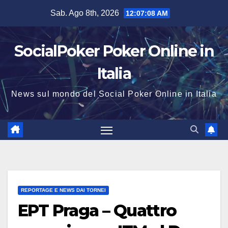
Salta
Sab. Ago 8th, 2026
12:07:09 AM
al
contenuto
SocialPoker Poker Online in
Italia
News sul mondo del Social Poker Online in Italia
REPORTAGE E NEWS DAI TORNEI
EPT Praga – Quattro