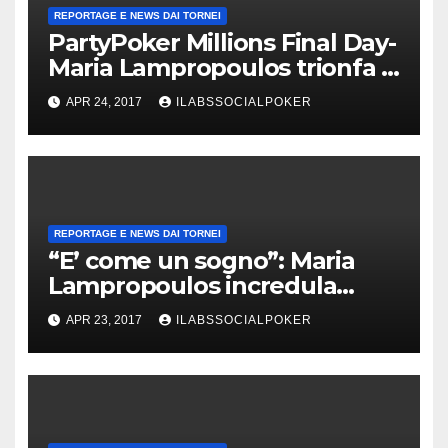
REPORTAGE E NEWS DAI TORNEI
PartyPoker Millions Final Day-
Maria Lampropoulos trionfa a
Nottingham senza alcun deal!
APR 24, 2017
ILABSSOCIALPOKER
REPORTAGE E NEWS DAI TORNEI
“E’ come un sogno”: Maria
Lampropoulos incredula
dopo la vittoria al PartyPoker
APR 23, 2017
ILABSSOCIALPOKER
Millions!