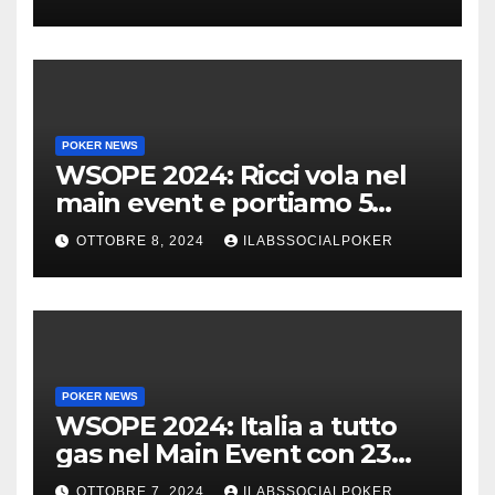
POKER NEWS
WSOPE 2024: Ricci vola nel
main event e portiamo 5
azzurri al day 4
OTTOBRE 8, 2024
ILABSSOCIALPOKER
POKER NEWS
WSOPE 2024: Italia a tutto
gas nel Main Event con 23
azzurri al day 3
OTTOBRE 7, 2024
ILABSSOCIALPOKER