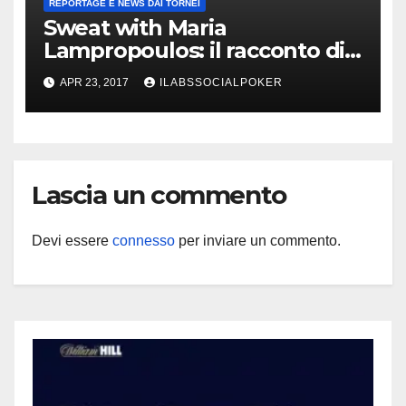
REPORTAGE E NEWS DAI TORNEI
Sweat with Maria
Lampropoulos: il racconto di
Ivan Luca che raila la ragazza
APR 23, 2017
ILABSSOCIALPOKER
al final table del Millions!
Lascia un commento
Devi essere
connesso
per inviare un commento.