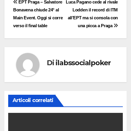
Navigazione
EPT Praga – Salvatore
Luca Pagano cede al rivale
Bonavena chiude 24° al
Lodden il record di ITM
articoli
Main Event. Oggi si corre
all’EPT ma si consola con
verso il final table
una picca a Praga
Di
ilabssocialpoker
Articoli correlati