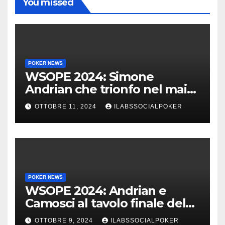
You missed
POKER NEWS
WSOPE 2024: Simone
Andrian che trionfo nel main
event al King’s
OTTOBRE 11, 2024
ILABSSOCIALPOKER
POKER NEWS
WSOPE 2024: Andrian e
Camosci al tavolo finale del
Main, vai Italia!!!
OTTOBRE 9, 2024
ILABSSOCIALPOKER