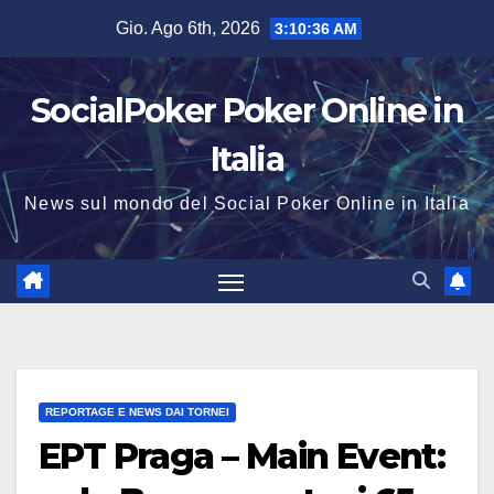
Salta
Gio. Ago 6th, 2026
3:10:36 AM
al
contenuto
SocialPoker Poker Online in
Italia
News sul mondo del Social Poker Online in Italia
REPORTAGE E NEWS DAI TORNEI
EPT Praga – Main Event: