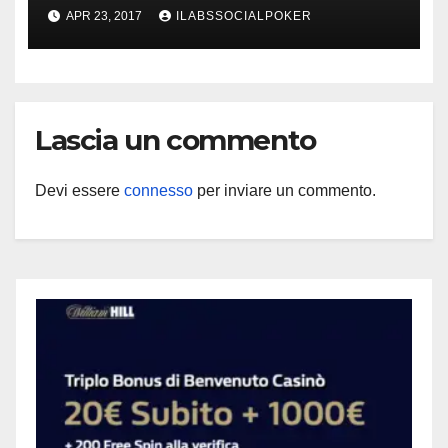
Ivan Luca che raila la ragazza
APR 23, 2017
ILABSSOCIALPOKER
al final table del Millions!
Lascia un commento
Devi essere
connesso
per inviare un commento.