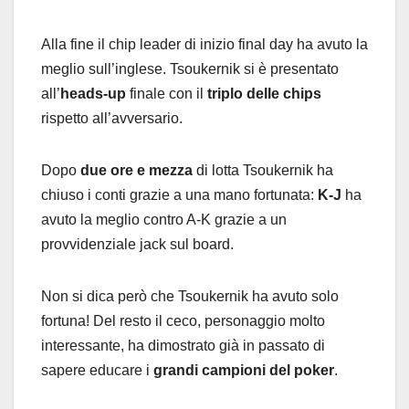
Alla fine il chip leader di inizio final day ha avuto la
meglio sull’inglese. Tsoukernik si è presentato
all’
heads-up
finale con il
triplo delle chips
rispetto all’avversario.
Dopo
due ore e mezza
di lotta Tsoukernik ha
chiuso i conti grazie a una mano fortunata:
K-J
ha
avuto la meglio contro A-K grazie a un
provvidenziale jack sul board.
Non si dica però che Tsoukernik ha avuto solo
fortuna! Del resto il ceco, personaggio molto
interessante, ha dimostrato già in passato di
sapere educare i
grandi campioni del poker
.