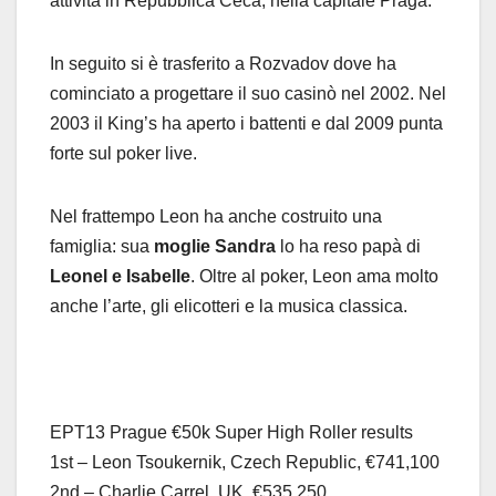
attività in Repubblica Ceca, nella capitale Praga.
In seguito si è trasferito a Rozvadov dove ha
cominciato a progettare il suo casinò nel 2002. Nel
2003 il King’s ha aperto i battenti e dal 2009 punta
forte sul poker live.
Nel frattempo Leon ha anche costruito una
famiglia: sua
moglie Sandra
lo ha reso papà di
Leonel e Isabelle
. Oltre al poker, Leon ama molto
anche l’arte, gli elicotteri e la musica classica.
EPT13 Prague €50k Super High Roller results
1st – Leon Tsoukernik, Czech Republic, €741,100
2nd – Charlie Carrel, UK, €535,250