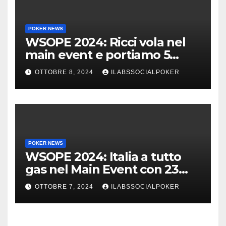
POKER NEWS
WSOPE 2024: Ricci vola nel
main event e portiamo 5
azzurri al day 4
OTTOBRE 8, 2024
ILABSSOCIALPOKER
POKER NEWS
WSOPE 2024: Italia a tutto
gas nel Main Event con 23
azzurri al day 3
OTTOBRE 7, 2024
ILABSSOCIALPOKER