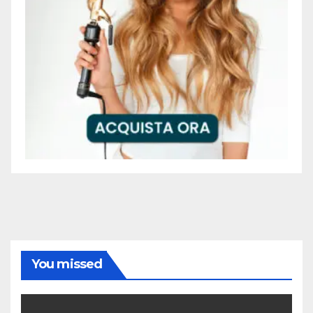
You missed