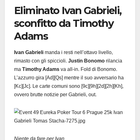
Eliminato Ivan Gabrieli,
sconfitto da Timothy
Adams
Ivan Gabrieli
manda i resti nell’ottavo livello,
rimasto con gli spiccioli.
Justin Bonomo
rilancia
ma
Timothy Adams
va all-in. Fold di Bonomo.
L’azzurro gira [Ad][Qs] mentre il suo avversario ha
[Kc][Jc]. Le carte comuni sono [9c][9h][2d][2h][Kh],
ovvero brutte notizie per Gabrieli, out.
Niente da fare per Ivan