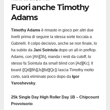
Fuori anche Timothy
Adams
Timothy Adams
è rimasto in gioco per altri due
livelli prima di seguire la stessa sorte toccata a
Gabrielli. Il colpo decisivo, anche se non finale, lo
ha subito da
Jani Sointula
dopo un all-in preflop.
Adams, con [Ah][3h], manda i resti da cutoff, lo
stesso fa Sointula da small blind con [Ad][Kc]. Il
board ([Qd][8h][Js][6d][Qc]) lascia Timothy molto
corto, sarà eliminato poco dopo da
Igor
Yaroshevsky
.
25k Single Day High Roller Day 1B – Chipcount
Provvisorio