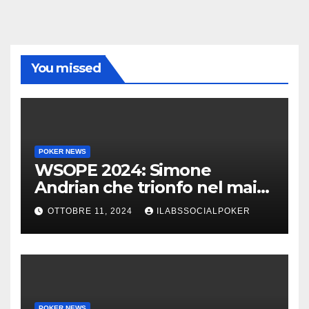
You missed
POKER NEWS
WSOPE 2024: Simone
Andrian che trionfo nel main
event al King’s
OTTOBRE 11, 2024
ILABSSOCIALPOKER
POKER NEWS