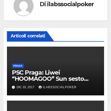
Di
ilabssocialpoker
Articoli correlati
PRAGA
PSC Praga: Liwei
“HOOMAGOO” Sun sesto
(€116.000) nel €10k High
DIC 20, 2017
ILABSSOCIALPOKER
Roller, Igor Kurganov
espugna il €25k NLH Single
Day per €371.250