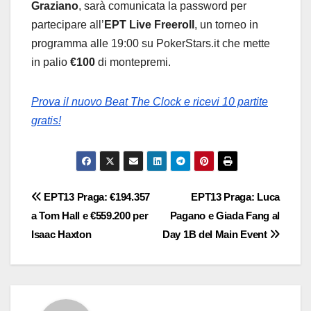
Graziano
, sarà comunicata la password per
partecipare all’
EPT Live Freeroll
, un torneo in
programma alle 19:00 su PokerStars.it che mette
in palio
€100
di montepremi.
Prova il nuovo Beat The Clock e ricevi 10 partite
gratis!
Navigazione
EPT13 Praga: €194.357
EPT13 Praga: Luca
a Tom Hall e €559.200 per
Pagano e Giada Fang al
articoli
Isaac Haxton
Day 1B del Main Event