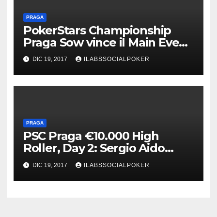
PRAGA
PokerStars Championship
Praga Sow vince il Main Event
e €675.000, Lepore 4° per
DIC 19, 2017
ILABSSOCIALPOKER
€249.000
PRAGA
PSC Praga €10.000 High
Roller, Day 2: Sergio Aido
guida gli ultimi 16, Palumbo
DIC 19, 2017
ILABSSOCIALPOKER
uomo bolla, Liwei Sun 7°