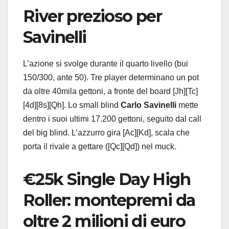
River prezioso per
Savinelli
L’azione si svolge durante il quarto livello (bui
150/300, ante 50). Tre player determinano un pot
da oltre 40mila gettoni, a fronte del board [Jh][Tc]
[4d][8s][Qh]. Lo small blind
Carlo Savinelli
mette
dentro i suoi ultimi 17.200 gettoni, seguito dal call
del big blind. L’azzurro gira [Ac][Kd], scala che
porta il rivale a gettare ([Qc][Qd]) nel muck.
€25k Single Day High
Roller: montepremi da
oltre 2 milioni di euro