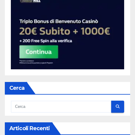
Cerca
Articoli Recenti