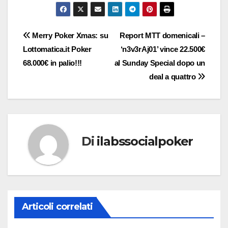
Navigazione
Merry Poker Xmas: su
Report MTT domenicali –
Lottomatica.it Poker
‘n3v3rAj01’ vince 22.500€
articoli
68.000€ in palio!!!
al Sunday Special dopo un
deal a quattro
Di
ilabssocialpoker
Articoli correlati