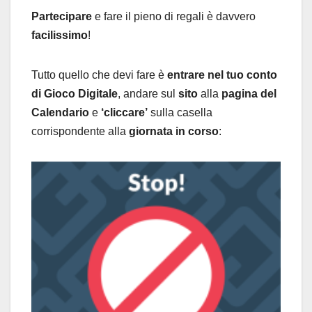
Partecipare
e fare il pieno di regali è davvero
facilissimo
!
Tutto quello che devi fare è
entrare nel tuo conto
di Gioco Digitale
, andare sul
sito
alla
pagina del
Calendario
e
‘cliccare’
sulla casella
corrispondente alla
giornata in corso
: