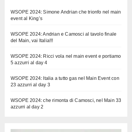
WSOPE 2024: Simone Andrian che trionfo nel main
event al King’s
WSOPE 2024: Andrian e Camosci al tavolo finale
del Main, vai Italia!!!
WSOPE 2024: Ricci vola nel main event e portiamo
5 azzurri al day 4
WSOPE 2024: Italia a tutto gas nel Main Event con
23 azzurri al day 3
WSOPE 2024: che rimonta di Camosci, nel Main 33
azzurri al day 2