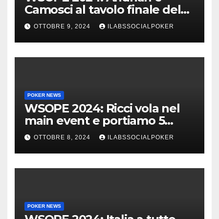
Camosci al tavolo finale del
Main, vai Italia!!!
OTTOBRE 9, 2024
ILABSSOCIALPOKER
POKER NEWS
WSOPE 2024: Ricci vola nel
main event e portiamo 5
azzurri al day 4
OTTOBRE 8, 2024
ILABSSOCIALPOKER
POKER NEWS