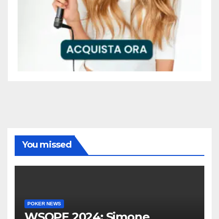
You missed
POKER NEWS
WSOPE 2024: Simone