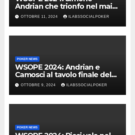
Andrian che trionfo nel main
event al King’s
OTTOBRE 11, 2024
ILABSSOCIALPOKER
POKER NEWS
WSOPE 2024: Andrian e
Camosci al tavolo finale del
Main, vai Italia!!!
OTTOBRE 9, 2024
ILABSSOCIALPOKER
POKER NEWS