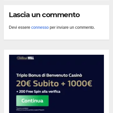
Lascia un commento
Devi essere
connesso
per inviare un commento.