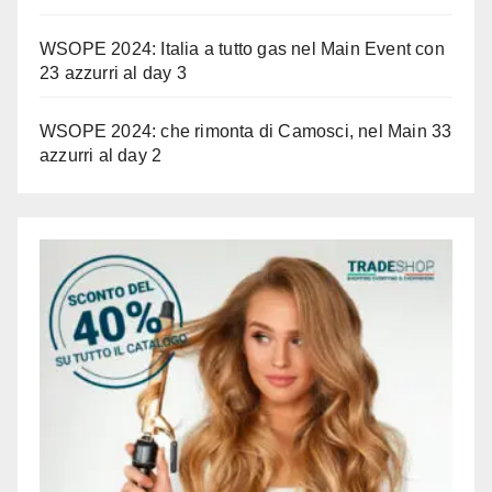
WSOPE 2024: Italia a tutto gas nel Main Event con
23 azzurri al day 3
WSOPE 2024: che rimonta di Camosci, nel Main 33
azzurri al day 2