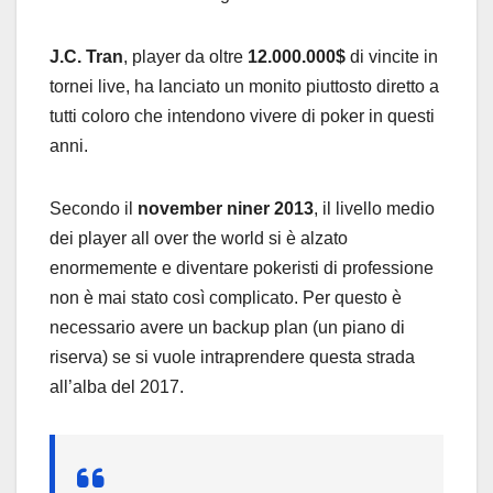
J.C. Tran
, player da oltre
12.000.000$
di vincite in
tornei live, ha lanciato un monito piuttosto diretto a
tutti coloro che intendono vivere di poker in questi
anni.
Secondo il
november niner 2013
, il livello medio
dei player all over the world si è alzato
enormemente e diventare pokeristi di professione
non è mai stato così complicato. Per questo è
necessario avere un backup plan (un piano di
riserva) se si vuole intraprendere questa strada
all’alba del 2017.