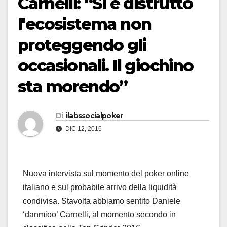
Carnelli: “Si è distrutto
l'ecosistema non
proteggendo gli
occasionali. Il giochino
sta morendo”
Di
ilabssocialpoker
DIC 12, 2016
Nuova intervista sul momento del poker online
italiano e sul probabile arrivo della liquidità
condivisa. Stavolta abbiamo sentito Daniele
‘danmioo’ Carnelli, al momento secondo in