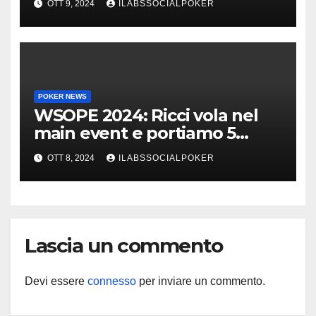
OTT 9, 2024
ILABSSOCIALPOKER
POKER NEWS
WSOPE 2024: Ricci vola nel
main event e portiamo 5
azzurri al day 4
OTT 8, 2024
ILABSSOCIALPOKER
Lascia un commento
Devi essere
connesso
per inviare un commento.