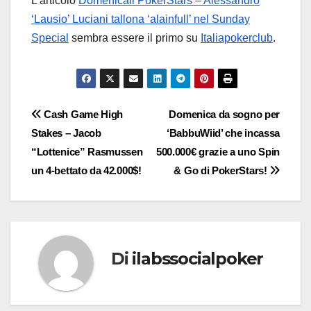
L’articolo
Domenicali PokerStars – Alessandro
‘Lausio’ Luciani tallona ‘alainfull’ nel Sunday
Special
sembra essere il primo su
Italiapokerclub
.
Navigazione
Cash Game High
Domenica da sogno per
Stakes – Jacob
‘BabbuWiid’ che incassa
articoli
“Lottenice” Rasmussen
500.000€ grazie a uno Spin
un 4-bettato da 42.000$!
& Go di PokerStars!
Di
ilabssocialpoker