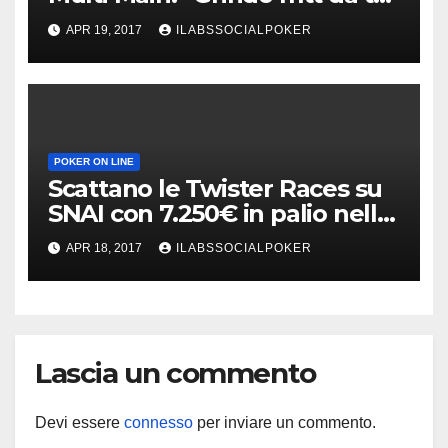
anni ed è ancora profittevole”
APR 19, 2017
ILABSSOCIALPOKER
POKER ON LINE
Scattano le Twister Races su
SNAI con 7.250€ in palio nelle
tre classifiche speciali
APR 18, 2017
ILABSSOCIALPOKER
Lascia un commento
Devi essere
connesso
per inviare un commento.