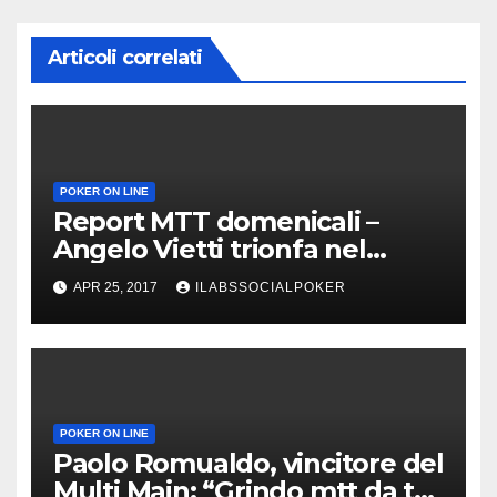
Articoli correlati
POKER ON LINE
Report MTT domenicali –
Angelo Vietti trionfa nel
Super Sunday di People’s
APR 25, 2017
ILABSSOCIALPOKER
Poker
POKER ON LINE
Paolo Romualdo, vincitore del
Multi Main: “Grindo mtt da tre