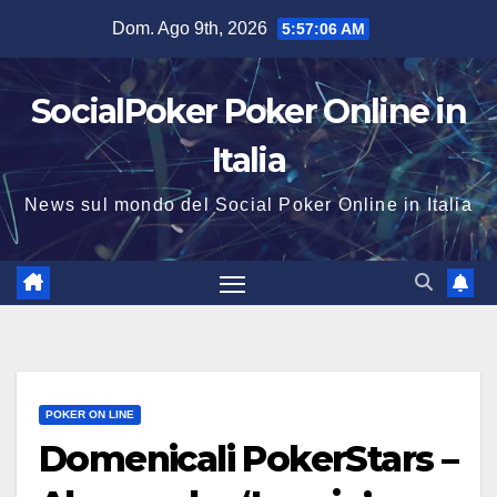
Salta
Dom. Ago 9th, 2026
5:57:07 AM
al
contenuto
SocialPoker Poker Online in
Italia
News sul mondo del Social Poker Online in Italia
POKER ON LINE
Domenicali PokerStars –