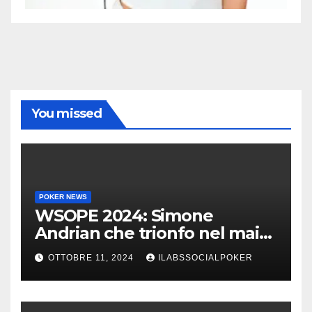
You missed
POKER NEWS
WSOPE 2024: Simone
Andrian che trionfo nel main
event al King’s
OTTOBRE 11, 2024
ILABSSOCIALPOKER