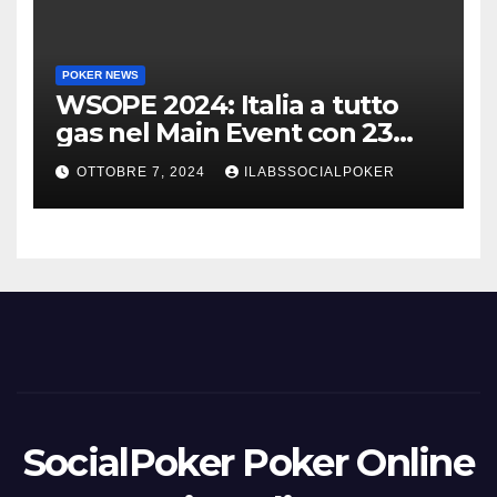
POKER NEWS
WSOPE 2024: Italia a tutto
gas nel Main Event con 23
azzurri al day 3
OTTOBRE 7, 2024
ILABSSOCIALPOKER
SocialPoker Poker Online