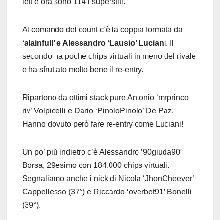
left e ora sono 114 i superstiti.
Al comando del count c’è la coppia formata da
‘alainfull’ e Alessandro ‘Lausio’ Luciani
. Il
secondo ha poche chips virtuali in meno del rivale
e ha sfruttato molto bene il re-entry.
Ripartono da ottimi stack pure Antonio ‘mrprinco
riv’ Volpicelli e Dario ‘PinoloPinolo’ De Paz.
Hanno dovuto però fare re-entry come Luciani!
Un po’ più indietro c’è Alessandro ’90giuda90′
Borsa, 29esimo con 184.000 chips virtuali.
Segnaliamo anche i nick di Nicola ‘JhonCheever’
Cappellesso (37°) e Riccardo ‘overbet91’ Bonelli
(39°).