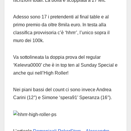
iscrizioni totali. La bolla è scoppiata a 27 left.
Adesso sono 17 i pretendenti al final table e al
primo premio da oltre 8mila euro. In testa alla
classifica provvisoria c’è ‘hhrrr’, l’unico sopra il
muro dei 100k.
Va sottolineata la doppia prova del regular
‘Kelevra0000’ che è in top ten al Sunday Special e
anche qui nell’High Roller!
Nei piani bassi del count ci sono invece Andrea
Carini (12°) e Simone ‘spera91’ Speranza (16°).