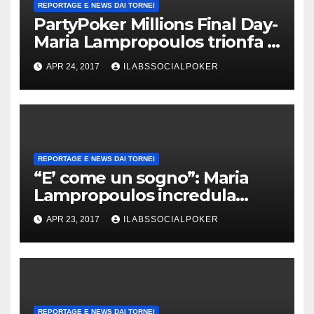
REPORTAGE E NEWS DAI TORNEI
PartyPoker Millions Final Day-
Maria Lampropoulos trionfa a
Nottingham senza alcun deal!
APR 24, 2017
ILABSSOCIALPOKER
REPORTAGE E NEWS DAI TORNEI
“E’ come un sogno”: Maria
Lampropoulos incredula
dopo la vittoria al PartyPoker
APR 23, 2017
ILABSSOCIALPOKER
Millions!
REPORTAGE E NEWS DAI TORNEI