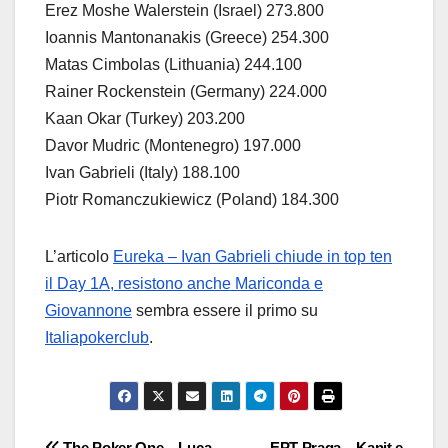
Erez Moshe Walerstein (Israel) 273.800
Ioannis Mantonanakis (Greece) 254.300
Matas Cimbolas (Lithuania) 244.100
Rainer Rockenstein (Germany) 224.000
Kaan Okar (Turkey) 203.200
Davor Mudric (Montenegro) 197.000
Ivan Gabrieli (Italy) 188.100
Piotr Romanczukiewicz (Poland) 184.300
L’articolo
Eureka – Ivan Gabrieli chiude in top ten
il Day 1A, resistono anche Mariconda e
Giovannone
sembra essere il primo su
Italiapokerclub
.
The Poker One – Luca
EPT Praga – Kanit e