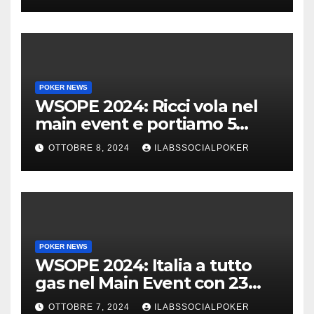
POKER NEWS
WSOPE 2024: Ricci vola nel
main event e portiamo 5
azzurri al day 4
OTTOBRE 8, 2024
ILABSSOCIALPOKER
POKER NEWS
WSOPE 2024: Italia a tutto
gas nel Main Event con 23
azzurri al day 3
OTTOBRE 7, 2024
ILABSSOCIALPOKER