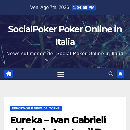
Salta
Ven. Ago 7th, 2026
1:04:59 PM
al
contenuto
SocialPoker Poker Online in
Italia
News sul mondo del Social Poker Online in Italia
REPORTAGE E NEWS DAI TORNEI
Eureka – Ivan Gabrieli