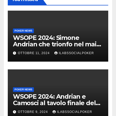
POKER NEWS
WSOPE 2024: Simone
Andrian che trionfo nel main
event al King’s
OTTOBRE 11, 2024
ILABSSOCIALPOKER
POKER NEWS
WSOPE 2024: Andrian e
Camosci al tavolo finale del
Main, vai Italia!!!
OTTOBRE 9, 2024
ILABSSOCIALPOKER