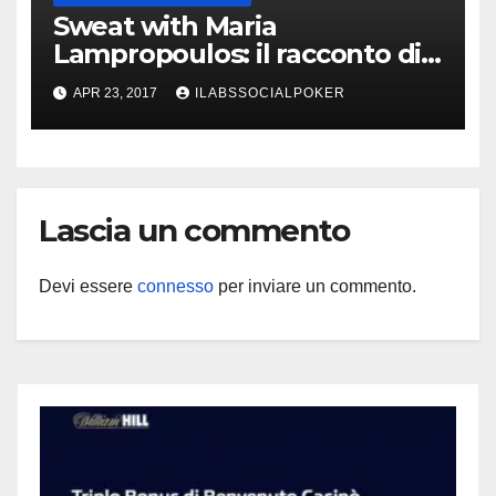
Sweat with Maria
Lampropoulos: il racconto di
Ivan Luca che raila la ragazza
APR 23, 2017
ILABSSOCIALPOKER
al final table del Millions!
Lascia un commento
Devi essere
connesso
per inviare un commento.