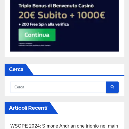
Cerca
Articoli Recenti
WSOPE 2024: Simone Andrian che trionfo nel main