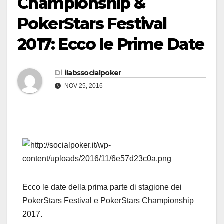
Championship &
PokerStars Festival
2017: Ecco le Prime Date
Di
ilabssocialpoker
NOV 25, 2016
Ecco le date della prima parte di stagione dei
PokerStars Festival e PokerStars Championship
2017.