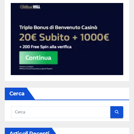
Cerca
Articoli Recenti