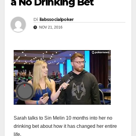
a No Drinking Bet
Di
ilabssocialpoker
NOV 21, 2016
Sarah talks to Sin Melin 10 months into her no
drinking bet about how it has changed her entire
life.