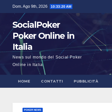
Salta
Dom. Ago 9th, 2026
10:33:20 AM
al
contenuto
SocialPoker
Poker Online in
Italia
News sul mondo del Social Poker
Online in Italia
HOME
CONTATTI
PUBBLICITÀ
POKER NEWS