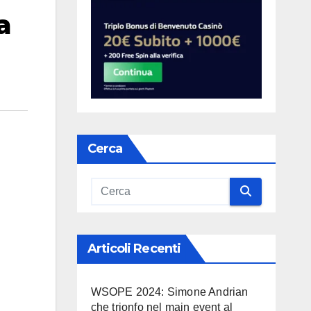
a
Cerca
Articoli Recenti
WSOPE 2024: Simone Andrian
che trionfo nel main event al