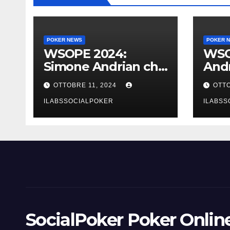
POKER NEWS
POKER 
WSOPE 2024:
WSO
Simone Andrian che
Andr
trionfo nel main
al t
OTTOBRE 11, 2024
OTTO
event al King’s
Main,
ILABSSOCIALPOKER
ILABSS
SocialPoker Poker Online 