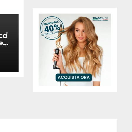
cci
ent
urri