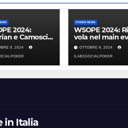
NEWS
POKER NEWS
PE 2024:
WSOPE 2024: Ri
ian e Camosci
vola nel main e
avolo finale del
e portiamo 5 azz
BRE 9, 2024
OTTOBRE 8, 2024
 vai Italia!!!
al day 4
OCIALPOKER
ILABSSOCIALPOKER
in Italia