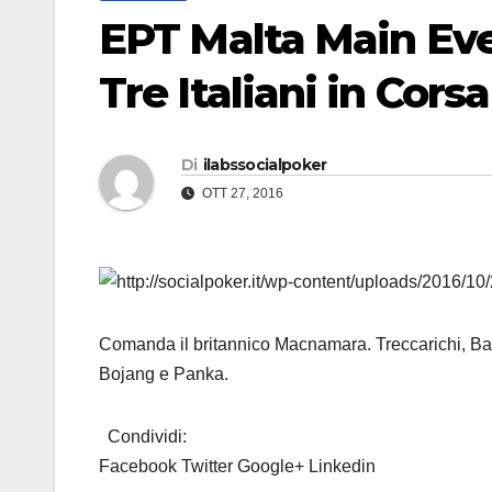
EPT Malta Main Even
Tre Italiani in Corsa
Di
ilabssocialpoker
OTT 27, 2016
Comanda il britannico Macnamara. Treccarichi, Barto
Bojang e Panka.
Condividi:
Facebook Twitter Google+ Linkedin