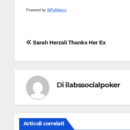
Powered by
WPeMatico
Navigazione
Sarah Herzali Thanks Her Ex
articoli
Di
ilabssocialpoker
Articoli correlati