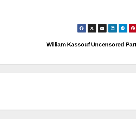
William Kassouf Uncensored Par