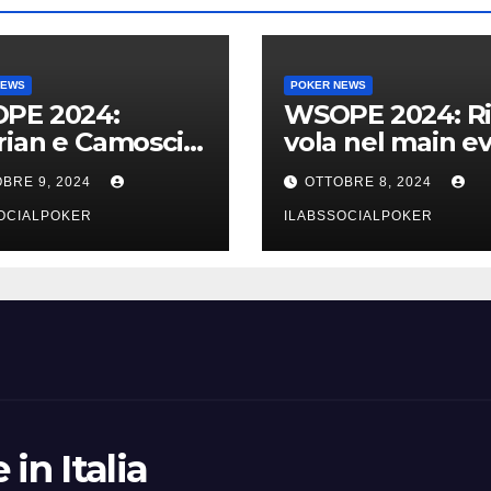
NEWS
POKER NEWS
PE 2024:
WSOPE 2024: Ri
ian e Camosci
vola nel main e
avolo finale del
e portiamo 5 azz
BRE 9, 2024
OTTOBRE 8, 2024
 vai Italia!!!
al day 4
OCIALPOKER
ILABSSOCIALPOKER
in Italia