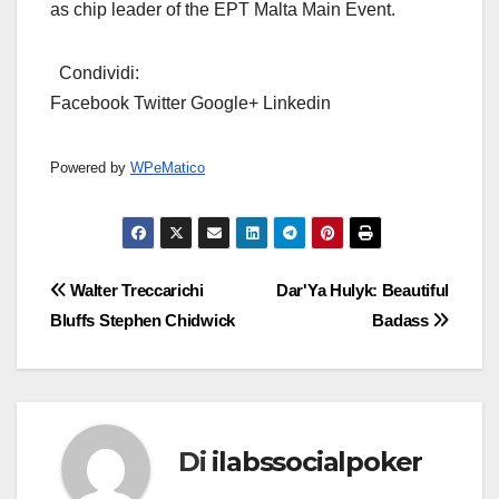
as chip leader of the EPT Malta Main Event.
Condividi:
Facebook Twitter Google+ Linkedin
Powered by
WPeMatico
Navigazione
Walter Treccarichi
Dar'Ya Hulyk: Beautiful
Bluffs Stephen Chidwick
Badass
articoli
Di
ilabssocialpoker