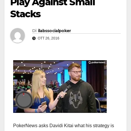
Play Against Small
Stacks
Di
ilabssocialpoker
OTT 26, 2016
PokerNews asks Davidi Kitai what his strategy is