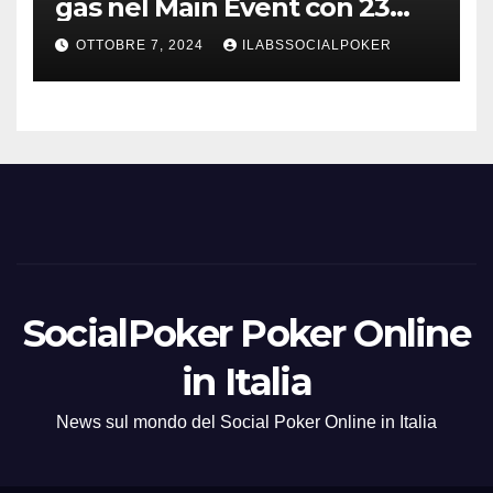
gas nel Main Event con 23
azzurri al day 3
OTTOBRE 7, 2024
ILABSSOCIALPOKER
SocialPoker Poker Online
in Italia
News sul mondo del Social Poker Online in Italia