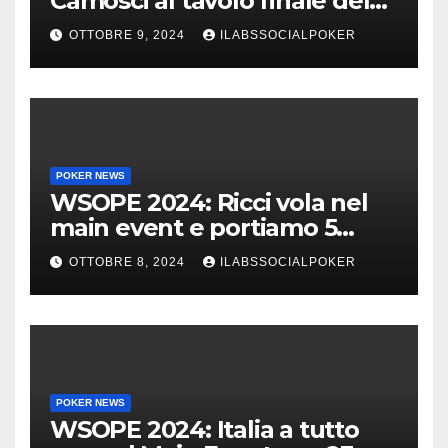
Camosci al tavolo finale del
Main, vai Italia!!!
OTTOBRE 9, 2024
ILABSSOCIALPOKER
POKER NEWS
WSOPE 2024: Ricci vola nel
main event e portiamo 5
azzurri al day 4
OTTOBRE 8, 2024
ILABSSOCIALPOKER
POKER NEWS
WSOPE 2024: Italia a tutto