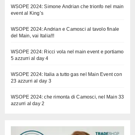
WSOPE 2024: Simone Andrian che trionfo nel main
event al King’s
WSOPE 2024: Andrian e Camosci al tavolo finale
del Main, vai Italia!!!
WSOPE 2024: Ricci vola nel main event e portiamo
5 azzurri al day 4
WSOPE 2024: Italia a tutto gas nel Main Event con
23 azzurri al day 3
WSOPE 2024: che rimonta di Camosci, nel Main 33
azzurri al day 2