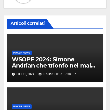
Articoli correlati
POKER NEWS
WSOPE 2024: Simone
Andrian che trionfo nel main
event al King’s
OTT 11, 2024
ILABSSOCIALPOKER
POKER NEWS