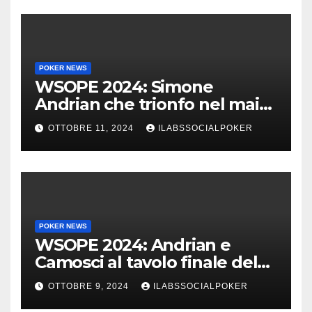
POKER NEWS
WSOPE 2024: Simone
Andrian che trionfo nel main
event al King’s
OTTOBRE 11, 2024
ILABSSOCIALPOKER
POKER NEWS
WSOPE 2024: Andrian e
Camosci al tavolo finale del
Main, vai Italia!!!
OTTOBRE 9, 2024
ILABSSOCIALPOKER