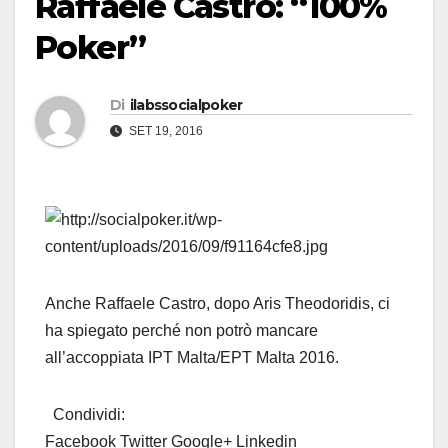
Raffaele Castro: “100%
Poker”
Di
ilabssocialpoker
SET 19, 2016
Anche Raffaele Castro, dopo Aris Theodoridis, ci
ha spiegato perché non potrò mancare
all’accoppiata IPT Malta/EPT Malta 2016.
Condividi:
Facebook Twitter Google+ Linkedin