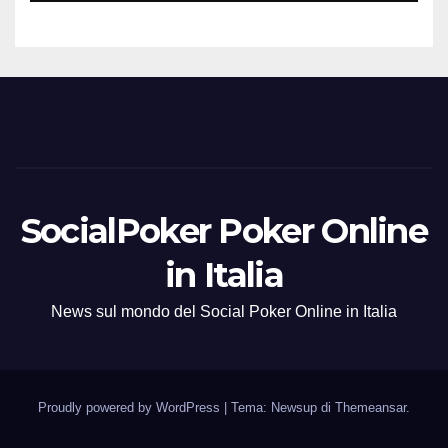
SocialPoker Poker Online
in Italia
News sul mondo del Social Poker Online in Italia
Proudly powered by WordPress
|
Tema: Newsup di
Themeansar
.