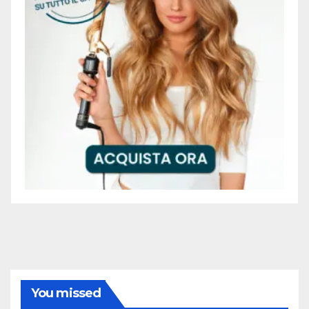
You missed