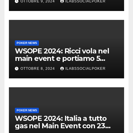
OTTOBRE 9, 2024
ILABSSOCIALPOKER
POKER NEWS
WSOPE 2024: Ricci vola nel
main event e portiamo 5
azzurri al day 4
OTTOBRE 8, 2024
ILABSSOCIALPOKER
POKER NEWS
WSOPE 2024: Italia a tutto
gas nel Main Event con 23