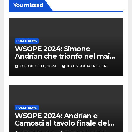
You missed
POKER NEWS
WSOPE 2024: Simone
Andrian che trionfo nel main
event al King’s
OTTOBRE 11, 2024
ILABSSOCIALPOKER
POKER NEWS
WSOPE 2024: Andrian e
Camosci al tavolo finale del
Main, vai Italia!!!