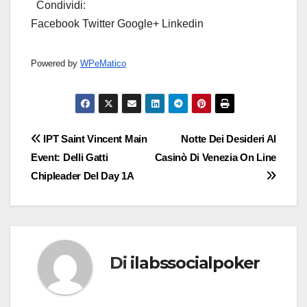
Condividi:
Facebook Twitter Google+ Linkedin
Powered by
WPeMatico
Navigazione
IPT Saint Vincent Main
Notte Dei Desideri Al
Event: Delli Gatti
Casinò Di Venezia On Line
articoli
Chipleader Del Day 1A
Di
ilabssocialpoker