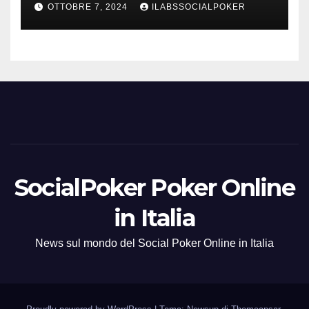
azzurri al day 3
OTTOBRE 7, 2024
ILABSSOCIALPOKER
SocialPoker Poker Online
in Italia
News sul mondo del Social Poker Online in Italia